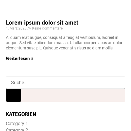
Lorem ipsum dolor sit amet
1. März 2023
Keine Kommentare
Aliquam erat augue, consequat a feugiat vestibulum, laoreet in
augue. Sed vitae bibendum massa. Ut ullamcorper lacus ac dolor
elementum suscipit. Quisque venenatis risus ac diam mollis,
Weiterlesen »
KATEGORIEN
Category 1
Category 2